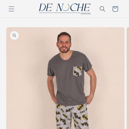
Ir
directamente
Carrito
al contenido
Ir
directamente
a la
información
del producto